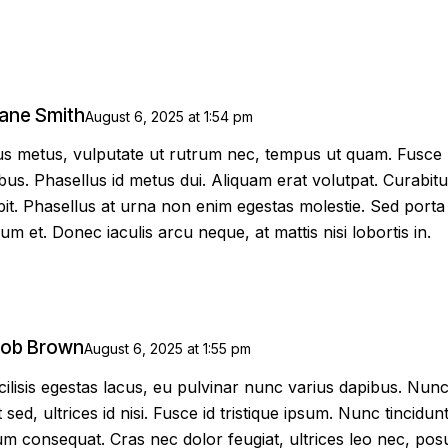
ane Smith
August 6, 2025
at
1:54 pm
 metus, vulputate ut rutrum nec, tempus ut quam. Fusce ult
cibus. Phasellus id metus dui. Aliquam erat volutpat. Curabitur
ipit. Phasellus at urna non enim egestas molestie. Sed porta t
m et. Donec iaculis arcu neque, at mattis nisi lobortis in.
ob Brown
August 6, 2025
at
1:55 pm
lisis egestas lacus, eu pulvinar nunc varius dapibus. Nunc 
 sed, ultrices id nisi. Fusce id tristique ipsum. Nunc tincidunt
 consequat. Cras nec dolor feugiat, ultrices leo nec, posu