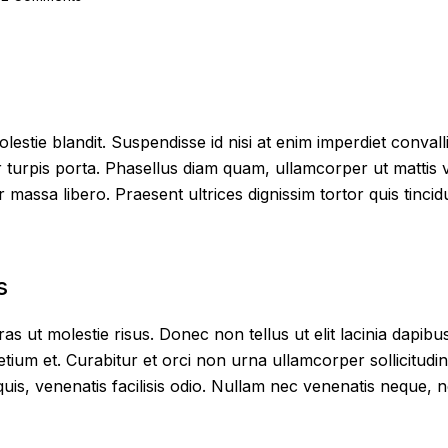
estie blandit. Suspendisse id nisi at enim imperdiet convall
ur turpis porta. Phasellus diam quam, ullamcorper ut mattis 
 massa libero. Praesent ultrices dignissim tortor quis tinci
s
as ut molestie risus. Donec non tellus ut elit lacinia dapib
etium et. Curabitur et orci non urna ullamcorper sollicitudi
uis, venenatis facilisis odio. Nullam nec venenatis neque, ne