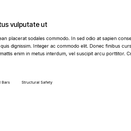
us vulputate ut
nean placerat sodales commodo. In sed odio at sapien conse
quis dignissim. Integer ac commodo elit. Donec finibus cur
ttis enim in metus interdum, vel suscipit arcu porttitor. Cras
l Bars
Structural Safety