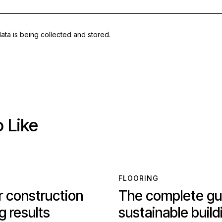
data is being
collected and stored
.
 Like
FLOORING
r construction
The complete gu
ng results
sustainable build