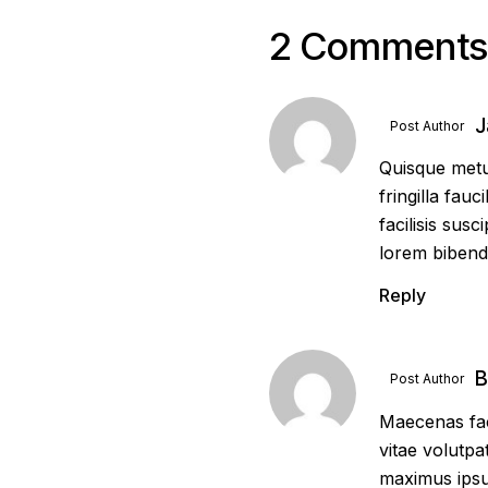
2 Comments
J
Post Author
Quisque metus
fringilla fau
facilisis susc
lorem bibendu
Reply
B
Post Author
Maecenas faci
vitae volutpat
maximus ipsum