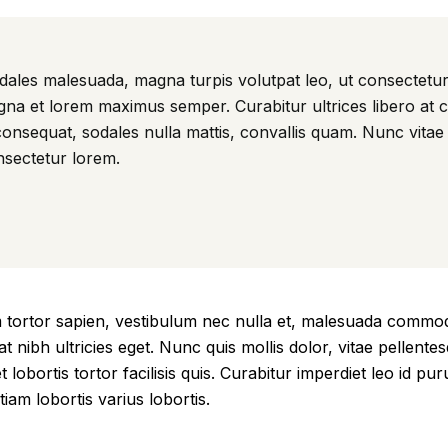
 sodales malesuada, magna turpis volutpat leo, ut consectetu
gna et lorem maximus semper. Curabitur ultrices libero at 
consequat, sodales nulla mattis, convallis quam. Nunc vitae 
nsectetur lorem.
m tortor sapien, vestibulum nec nulla et, malesuada commod
nibh ultricies eget. Nunc quis mollis dolor, vitae pellentes
et lobortis tortor facilisis quis. Curabitur imperdiet leo id p
am lobortis varius lobortis.